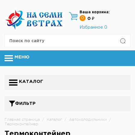
Ваша корзина:
0
0 ₽
Избранное
0
МЕНЮ
КАТАЛОГ
ФИЛЬТР
Главная страница
/
Каталог
/
Автохолодильники
/
Термоконтейнер
Термоконтейнер