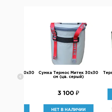
Аптечки, кошельки,
органайзеры
Прочее
ос Митек 30х30
Сумка Термос Митек 30х30
Тер
цв. хаки)
см (цв. серый)
100 ₽
3 100 ₽
В НАЛИЧИИ
НЕТ В НАЛИЧИИ