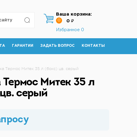
Ваша корзина:
0
0 ₽
Избранное
0
ТА
ГАРАНТИИ
ЗАДАТЬ ВОПРОС
КОНТАКТЫ
а Термос Митек 35 л (бокс) цв. серый
 Термос Митек 35 л
 цв. серый
апросу