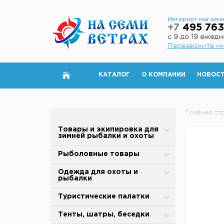
Интернет магази
+7
495 763
с 9 до 19 ежед
Перезвоните м
КАТАЛОГ
О КОМПАНИИ
НОВОС
Главная ст
Товары и экипировка для
зимней рыбалки и охоты
Палатки для зимней рыбалки
Рыболовные товары
Полы для зимней палатки
Блесны
Одежда для охоты и
рыбалки
Аксессуары для палаток
Вертлюжки, застежки,
карабины
Зимняя одежда
Туристические палатки
Дровяные печи
Воблеры
Защита от дождя и ветра
Alpika
Тенты, шатры, беседки
Теплообменники