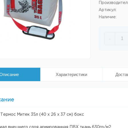
Производител
Артикул:
Наличие:
-
Описание
Характеристики
Доста
сание
Термос Митек 35л (40 х 26 х 37 см) бокс
иал внешнего слоя армированная ПВХ ткань 630гр/м2