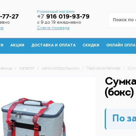
н
Розничный магазин
-77-27
+7
916 019-93-79
невно
с 9 до 19 ежедневно
не
Схема проезда
ТИ
АКЦИИ
ДОСТАВКА И ОПЛАТА
СКИДКИ
ОНЛАЙН ОПЛА
раница
/
Каталог
/
Автохолодильники
/
Термоконтейнер
/
Сумк
Сумка
(бокс)
По з