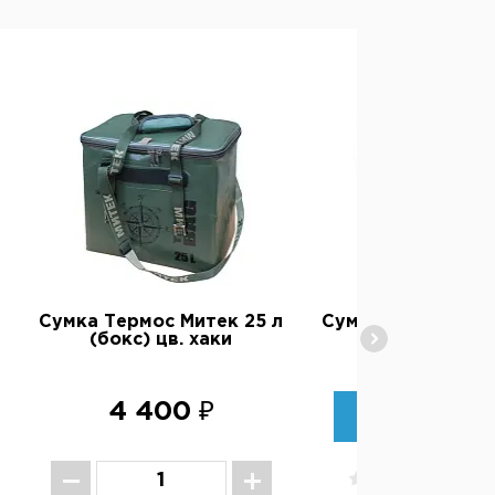
Сумка Термос Митек 25 л
Сумка Термос Мит
(бокс) цв. хаки
(бокс) цв. се
4 400 ₽
НЕТ В НАЛИ
Добавить в изб