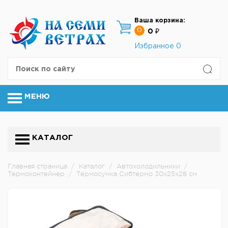
Ваша корзина:
0
0 ₽
Избранное
0
МЕНЮ
КАТАЛОГ
Главная страница
/
Каталог
/
Автохолодильники
/
Термоконтейнер
/
Термосумка Сибтермо 30х25х28 см