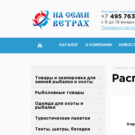
Интернет магази
+7
495 763
с 9 до 19 ежед
Перезвоните м
КАТАЛОГ
О КОМПАНИИ
НОВОС
Главная ст
Рас
Товары и экипировка для
зимней рыбалки и охоты
Палатки для зимней рыбалки
Рыболовные товары
Полы для зимней палатки
Блесны
Одежда для охоты и
рыбалки
Аксессуары для палаток
Вертлюжки, застежки,
карабины
Зимняя одежда
Туристические палатки
Дровяные печи
Хор
Воблеры
Защита от дождя и ветра
Alpika
Тенты, шатры, беседки
Теплообменники