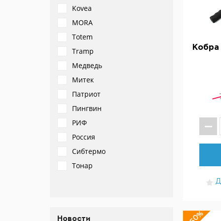
Kovea
MORA
Totem
Кобра 
Tramp
Медведь
Митек
Патриот
Пингвин
РИФ
Россия
Сибтермо
Тонар
Д
-50%
Новости