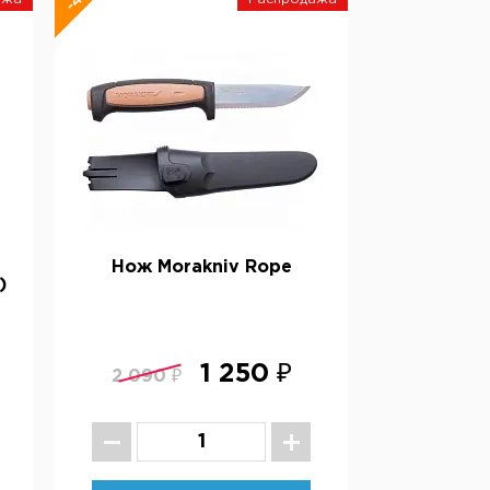
Нож Morakniv Rope
)
1 250 ₽
2 090 ₽