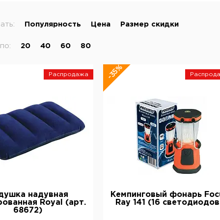
ать:
Популярность
Цена
Размер скидки
по:
20
40
60
80
-35%
Распродажа
Распрод
душка надувная
Кемпинговый фонарь Foc
ованная Royal (арт.
Ray 141 (16 светодиодов
68672)