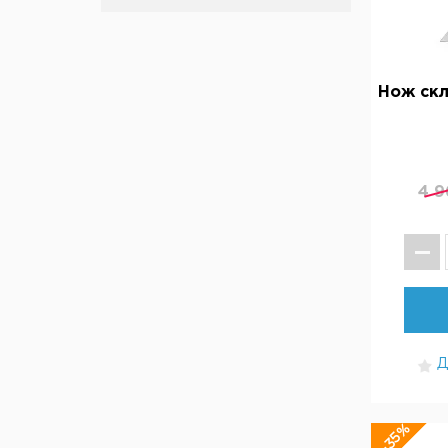
Нож скл
4 9
Д
-35%