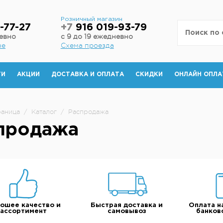
н
Розничный магазин
-77-27
+7
916 019-93-79
невно
с 9 до 19 ежедневно
не
Схема проезда
ТИ
АКЦИИ
ДОСТАВКА И ОПЛАТА
СКИДКИ
ОНЛАЙН ОПЛА
раница
/
Каталог
/
Распродажа
продажа
ошее качество и
Быстрая доставка и
Оплата н
ассортимент
самовывоз
банков