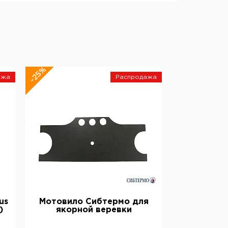
-25%
ажа
Распродажа
us
Мотовило Сибтермо для
)
якорной веревки