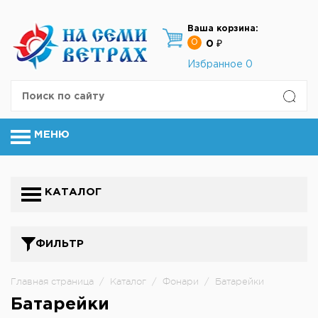
Ваша корзина:
0
0 ₽
Избранное
0
МЕНЮ
КАТАЛОГ
ФИЛЬТР
Главная страница
/
Каталог
/
Фонари
/
Батарейки
Батарейки