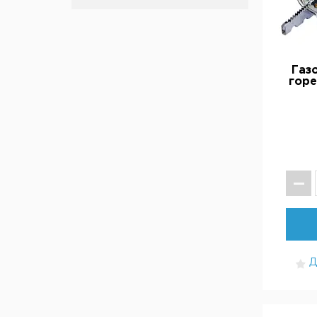
Газ
горе
Д