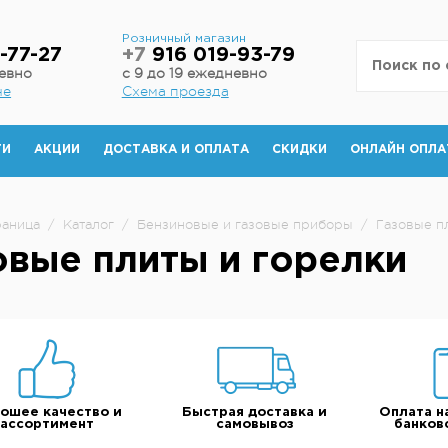
н
Розничный магазин
-77-27
+7
916 019-93-79
невно
с 9 до 19 ежедневно
не
Схема проезда
ТИ
АКЦИИ
ДОСТАВКА И ОПЛАТА
СКИДКИ
ОНЛАЙН ОПЛА
раница
/
Каталог
/
Бензиновые и газовые приборы
/
Газовые п
овые плиты и горелки
ошее качество и
Быстрая доставка и
Оплата н
ассортимент
самовывоз
банков