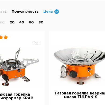
ать:
Популярность
Цена
по:
20
40
60
80
1
Газовая горелка веерна
азовая горелка
малая TULPAN-S
ансформер KRAB