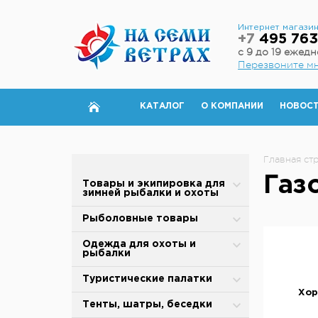
Интернет магази
+7
495 763
с 9 до 19 ежед
Перезвоните м
КАТАЛОГ
О КОМПАНИИ
НОВОС
Главная ст
Газ
Товары и экипировка для
зимней рыбалки и охоты
Палатки для зимней рыбалки
Рыболовные товары
Полы для зимней палатки
Блесны
Одежда для охоты и
рыбалки
Аксессуары для палаток
Вертлюжки, застежки,
карабины
Зимняя одежда
Туристические палатки
Дровяные печи
Хор
Воблеры
Защита от дождя и ветра
Alpika
Тенты, шатры, беседки
Теплообменники