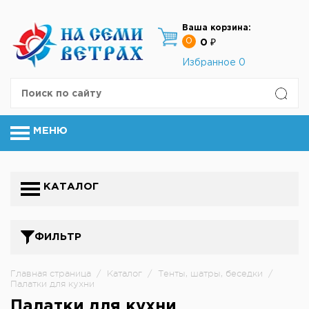
Ваша корзина:
0
0 ₽
Избранное
0
МЕНЮ
КАТАЛОГ
ФИЛЬТР
Главная страница
/
Каталог
/
Тенты, шатры, беседки
/
Палатки для кухни
Палатки для кухни