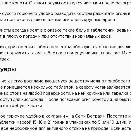
твие копоти. Стенки посуды останутся чистыми после разогре
сухого горючего удобно разводить костры разжигать огонь в 
дается пожечь даже влажные или очень крупные дрова.
исты всегда носят в рюкзаке такие белые таблеточки, ведь ни
 в плохую погоду и при отсутствии нормальных дров.
ию, при горении любого вещества образуются опасные для лю
т поджигать такие таблетки в помещении или в палатке. Их 
твах.
суары
ние к легко воспламеняющемуся веществу можно приобрести к
ее помещается несколько таблеток, а сверху устанавливается
иво стоит на любой поверхности, на ней кружка или тарелка 
оступ для кислорода. После погасания огня конструкция быст
а не требует чистки.
ое горючее удобно в компании «На Семи Ветрах». Посетите ин
аблетки массой 15, 16 и 21 грамм в упаковках по 5 или 10 штук. 
 все необходимое для активного отдыха на природе. Если есть