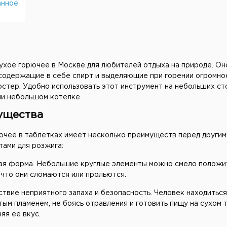
анное
ухое горючее в Москве для любителей отдыха на природе. О
 содержащие в себе спирт и выделяющие при горении огромно
стер. Удобно использовать этот инструмент на небольших сто
ли небольшом котелке.
ущества
ючее в таблетках имеет несколько преимуществ перед другим
тами для розжига:
ая форма. Небольшие круглые элементы можно смело положит
 что они сломаются или прольются.
твие неприятного запаха и безопасность. Человек находиться
ым пламенем, не боясь отравления и готовить пищу на сухом 
яя ее вкус.