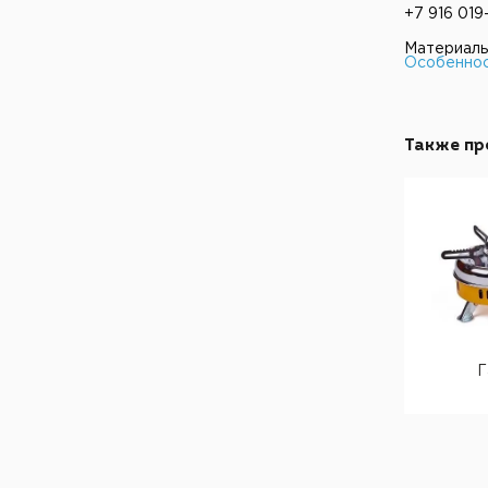
+7 916 019
Материалы
Особеннос
Также пр
Посуда походная
Рюкзаки для охоты
Г