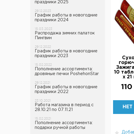
праздники 2025
29.12.2023
График работы в новогодние
праздники 2024
15.03.2023
Распродажа зимних палаток
Пингвин
29.12.2022
График работы в новогодние
праздники 2023
Сух
горю
15.02.2022
Зажиг
Пополнение ассортимента:
10 таб
дровяные печки PoshehonStar
х 21 
29.12.2021
110
График работы в новогодние
праздники 2022
23.10.2021
Работа магазина в период с
НЕТ
28.10.21 по 07.11.21
15.02.2021
НАЛИ
Пополнение ассортимента:
подарки ручной работы
Добав