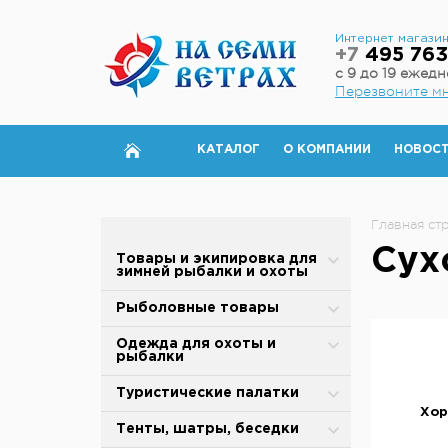
Интернет магази
+7
495 763
с 9 до 19 ежед
Перезвоните м
КАТАЛОГ
О КОМПАНИИ
НОВОС
Главная ст
Сух
Товары и экипировка для
зимней рыбалки и охоты
Палатки для зимней рыбалки
Рыболовные товары
Полы для зимней палатки
Блесны
Одежда для охоты и
рыбалки
Аксессуары для палаток
Вертлюжки, застежки,
карабины
Зимняя одежда
Туристические палатки
Дровяные печи
Хор
Воблеры
Защита от дождя и ветра
Alpika
Тенты, шатры, беседки
Теплообменники