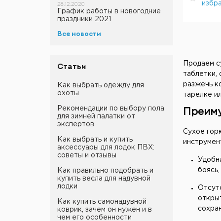
избр
28.12.2020
График работы в новогодние
праздники 2021
Все новости
Продаем с
Статьи
таблетки,
разжечь ко
Как выбрать одежду для
охоты
тарелке и
Рекомендации по выбору пола
Преим
для зимней палатки от
экспертов
Сухое гор
Как выбрать и купить
инструмен
аксессуары для лодок ПВХ:
советы и отзывы
Удобн
боясь,
Как правильно подобрать и
купить весла для надувной
лодки
Отсутс
открыт
Как купить самонадувной
сохран
коврик, зачем он нужен и в
чем его особенности