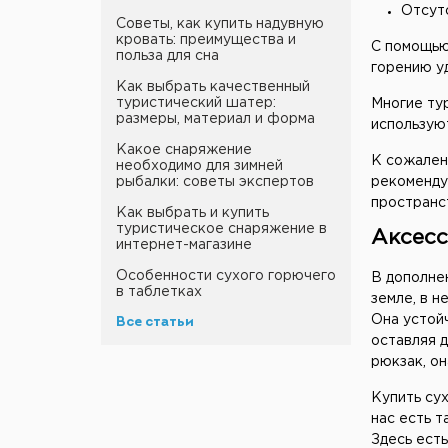
Отсутс
Советы, как купить надувную
кровать: преимущества и
С помощью 
польза для сна
горению у
Как выбрать качественный
туристический шатер:
Многие тур
размеры, материал и форма
используют
Какое снаряжение
К сожален
необходимо для зимней
рыбалки: советы экспертов
рекомендую
пространс
Как выбрать и купить
туристическое снаряжение в
Аксес
интернет-магазине
Особенности сухого горючего
В дополне
в таблетках
земле, в н
Она устойч
Все статьи
оставляя д
рюкзак, он
Купить сух
нас есть т
Здесь есть