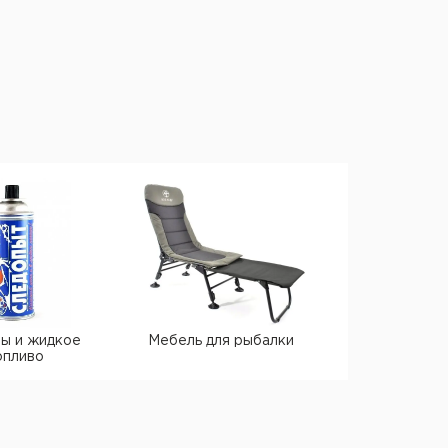
ы и жидкое
Мебель для рыбалки
Посуда пох
опливо