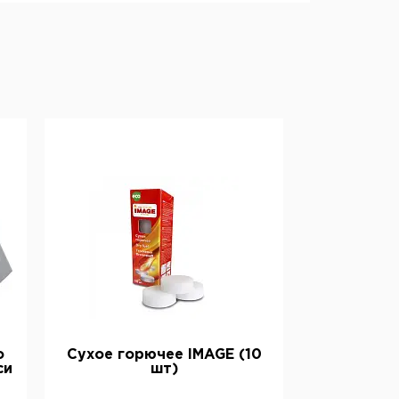
о
Сухое горючее IMAGE (10
си
шт)