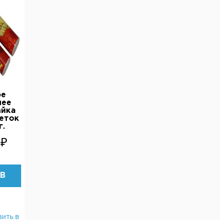
ое
чее
айка
леток
г.
 ₽
 В
ЧИИ
ить в