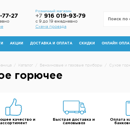
н
Розничный магазин
-77-27
+7
916 019-93-79
невно
с 9 до 19 ежедневно
не
Схема проезда
ТИ
АКЦИИ
ДОСТАВКА И ОПЛАТА
СКИДКИ
ОНЛАЙН ОПЛА
раница
/
Каталог
/
Бензиновые и газовые приборы
/
Сухое гор
ое горючее
ошее качество и
Быстрая доставка и
Оплата н
ассортимент
самовывоз
банков