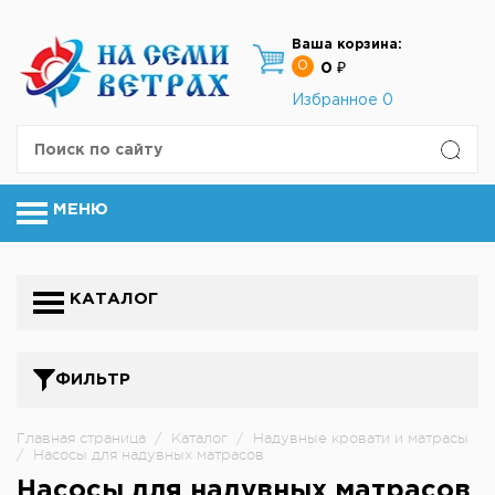
Ваша корзина:
0
0 ₽
Избранное
0
МЕНЮ
КАТАЛОГ
ФИЛЬТР
Главная страница
/
Каталог
/
Надувные кровати и матрасы
/
Насосы для надувных матрасов
Насосы для надувных матрасов