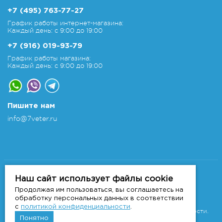
+7 (495) 763-77-27
График работы интернет-магазина:
Каждый день: с 9:00 до 19:00
+7 (916) 019-93-79
График работы магазина:
Каждый день: с 9:00 до 19:00
Пишите нам
info@7veter.ru
Copyright 2011-2026 © 7veter.ru
Интернет-магазин "На Семи Ветрах". Все права
Наш сайт использует файлы cookie
защищены.
Продолжая им пользоваться, вы соглашаетесь на
Информация не является публичной офертой, которая
обработку персональных данных в соответствии
определяется
с
политикой конфиденциальности
.
положениями Статьи 437 ГК РФ.
Политика конфиденциальности.
Понятно