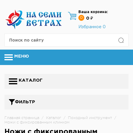
Ваша корзина:
0
0 ₽
Избранное
0
МЕНЮ
КАТАЛОГ
ФИЛЬТР
Главная страница
/
Каталог
/
Походный инструмент
/
Ножи с фиксированным клинком
Ножи с фиксированным