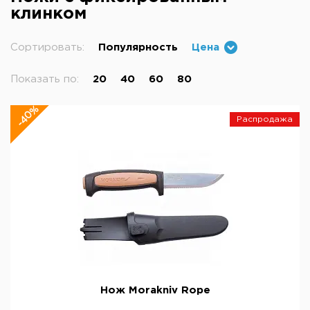
клинком
Сортировать:
Популярность
Цена
Показать по:
20
40
60
80
-40%
Распродажа
Нож Morakniv Rope