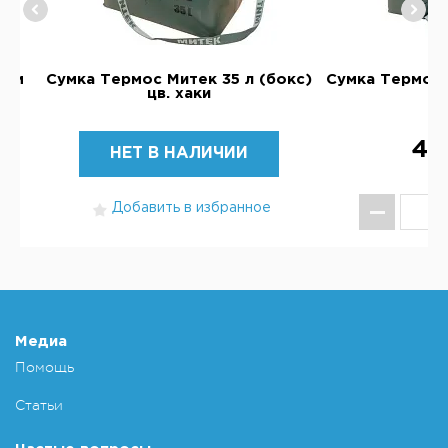
 см
Сумка Термос Митек 35 л (бокс)
Сумка Термос 
цв. хаки
цв
4 
НЕТ В НАЛИЧИИ
Добавить в избранное
КУ
Добавит
Медиа
Помощь
Статьи