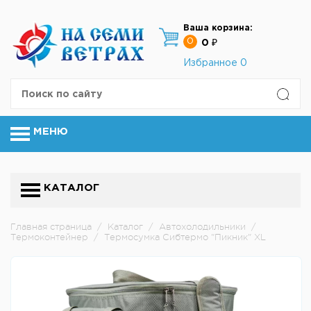
Ваша корзина:
0
0 ₽
Избранное
0
МЕНЮ
КАТАЛОГ
Главная страница
/
Каталог
/
Автохолодильники
/
Термоконтейнер
/
Термосумка Сибтермо "Пикник" XL