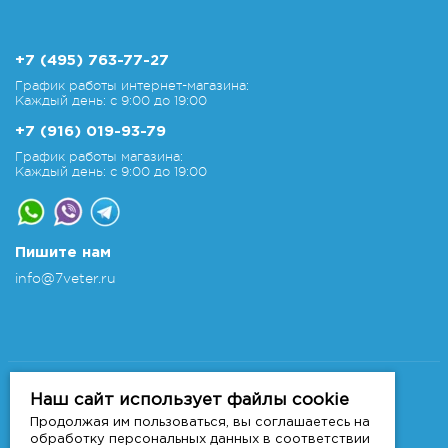
+7 (495) 763-77-27
График работы интернет-магазина:
Каждый день: с 9:00 до 19:00
+7 (916) 019-93-79
График работы магазина:
Каждый день: с 9:00 до 19:00
Пишите нам
info@7veter.ru
Copyright 2011-2026 © 7veter.ru
Интернет-магазин "На Семи Ветрах". Все права
Наш сайт использует файлы cookie
защищены.
Продолжая им пользоваться, вы соглашаетесь на
Информация не является публичной офертой, которая
обработку персональных данных в соответствии