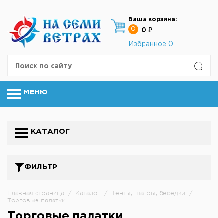
Ваша корзина:
0
0 ₽
Избранное
0
МЕНЮ
КАТАЛОГ
ФИЛЬТР
Главная страница
/
Каталог
/
Тенты, шатры, беседки
/
Торговые палатки
Торговые палатки