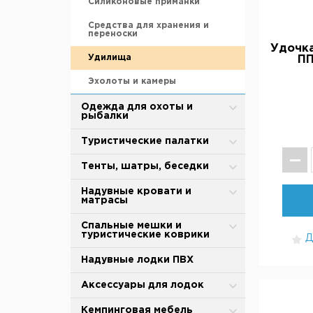
Силиконовые приманки
Средства для хранения и
переноски
Удочка
Удилища
ПП
Эхолоты и камеры
Одежда для охоты и
рыбалки
Зимняя одежда
Туристические палатки
Защита от дождя и ветра
Alpika
Тенты, шатры, беседки
Термобелье
BTrace
Туристические тенты-шатры
Надувные кровати и
матрасы
Обувь для охоты и рыбалки
MirCamping
Сушилки для рыбы
Надувные матрасы
Спальные мешки и
туристические коврики
Термоноски, стельки
Totem
Палатки для душа-туалета
Д
Насосы
Спальные мешки
Надувные лодки ПВХ
Tramp
Торговые палатки
Аксессуары
Cамонадувающийся коврик
Аксессуары для палаток и
Аксессуары для лодок
Палатки для кухни
тентов
Коврики туристические
Тенты
Весла и лопасти
Кемпинговая мебель