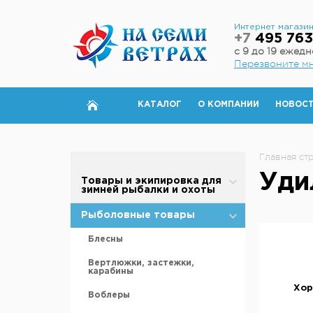
Интернет магази
+7
495 763
с 9 до 19 ежед
Перезвоните м
КАТАЛОГ
О КОМПАНИИ
НОВОС
Главная ст
Уди
Товары и экипировка для
зимней рыбалки и охоты
Палатки для зимней рыбалки
Рыболовные товары
Полы для зимней палатки
Блесны
Аксессуары для палаток
Вертлюжки, застежки,
карабины
Дровяные печи
Хор
Воблеры
Теплообменники