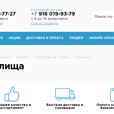
н
Розничный магазин
-77-27
+7
916 019-93-79
невно
с 9 до 19 ежедневно
не
Схема проезда
ТИ
АКЦИИ
ДОСТАВКА И ОПЛАТА
СКИДКИ
ОНЛАЙН ОПЛА
раница
/
Каталог
/
Рыболовные товары
/
Удилища
лища
ошее качество и
Быстрая доставка и
Оплата н
ассортимент
самовывоз
банков