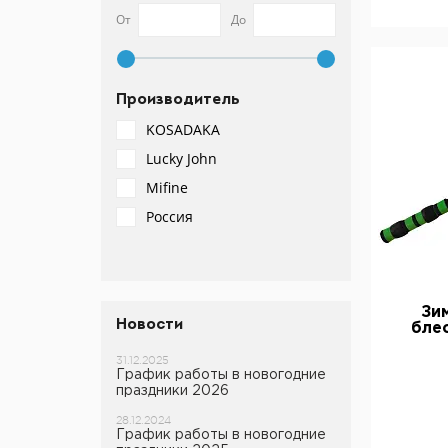
От
До
Миски и кружки
Точилки
Барометры и компасы
Канистры, ведра, сумки
Весы
Фляжки
Производитель
Сигнальные устройства
Столовые приборы
KOSADAKA
Средства самообороны
Lucky John
Прочее
Аптечки, кошельки,
органайзеры
Mifine
Прочее
Россия
Зи
Новости
блес
31.12.2025
График работы в новогодние
праздники 2026
28.12.2024
График работы в новогодние