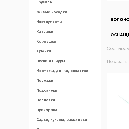
Грузила
Аккумуляторы
Живые насадки
Ледобуры и шнеки
БОЛОНС
Инструменты
Ножи для ледобура
Катушки
ОСНАЩ
Зимние ящики
Кормушки
Санки рыбацкие
Сортиров
Крючки
Охотничьи лыжи
Лески и шнуры
Показать 
Аксессуары для зимней
рыбалки
Монтажи, донки, оснастки
Поводки
Подсачеки
Поплавки
Прикормка
Садки, куканы, раколовки