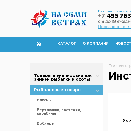
Интернет магази
+7
495 763
с 9 до 19 ежед
Перезвоните м
КАТАЛОГ
О КОМПАНИИ
НОВОС
Главная ст
Инс
Товары и экипировка для
зимней рыбалки и охоты
Палатки для зимней рыбалки
Рыболовные товары
Полы для зимней палатки
Блесны
Аксессуары для палаток
Вертлюжки, застежки,
карабины
Дровяные печи
Хор
Воблеры
Теплообменники