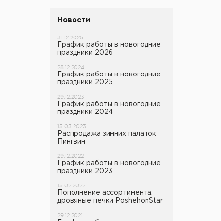
Миски и кружки
Точилки
Барометры и компасы
Новости
Канистры, ведра, сумки
Весы
31.12.2025
Фляжки
График работы в новогодние
Сигнальные устройства
праздники 2026
Столовые приборы
Средства самообороны
28.12.2024
График работы в новогодние
Прочее
праздники 2025
Аптечки, кошельки,
органайзеры
29.12.2023
График работы в новогодние
Прочее
праздники 2024
15.03.2023
Распродажа зимних палаток
Пингвин
29.12.2022
График работы в новогодние
праздники 2023
15.02.2022
Пополнение ассортимента:
дровяные печки PoshehonStar
29.12.2021