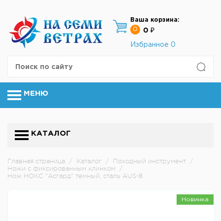
Ваша корзина:
0
0 ₽
Избранное
0
МЕНЮ
КАТАЛОГ
Главная страница
/
Каталог
/
Походный инструмент
/
Ножи с фиксированным клинком
/
Нож НОКС "Асгард" темный, сталь AUS-8
Новинка