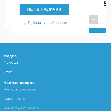
5 
НЕТ В НАЛИЧИИ
Добавить в избранное
КУ
Добавит
Медиа
Помощь
Статьи
Частые вопросы
Как сделать заказ
Как оплатить
Как получить товар