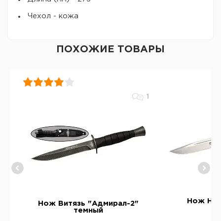
Чехол - кожа
ПОХОЖИЕ ТОВАРЫ
1
Нож НО
Нож Витязь "Адмирал-2"
темный