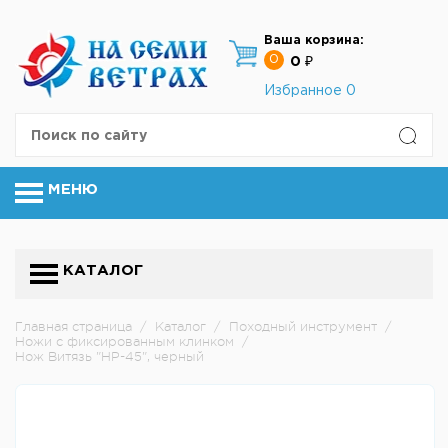
Ваша корзина:
0
0 ₽
Избранное
0
МЕНЮ
КАТАЛОГ
Главная страница
/
Каталог
/
Походный инструмент
/
Ножи с фиксированным клинком
/
Нож Витязь "НР-45", черный