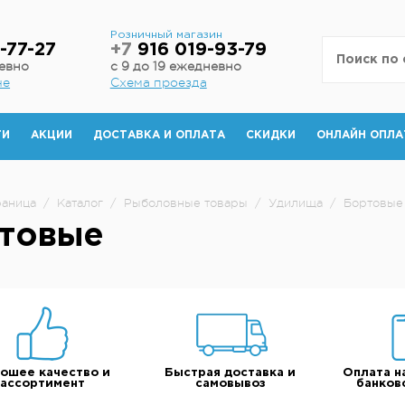
н
Розничный магазин
-77-27
+7
916 019-93-79
невно
с 9 до 19 ежедневно
не
Схема проезда
ТИ
АКЦИИ
ДОСТАВКА И ОПЛАТА
СКИДКИ
ОНЛАЙН ОПЛА
раница
/
Каталог
/
Рыболовные товары
/
Удилища
/
Бортовые
товые
ошее качество и
Быстрая доставка и
Оплата н
ассортимент
самовывоз
банков