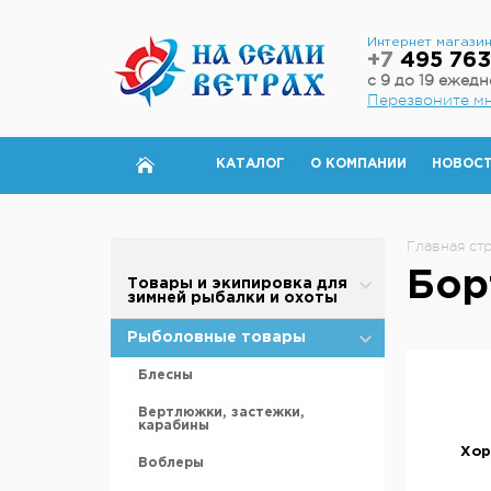
Интернет магази
+7
495 763
с 9 до 19 ежед
Перезвоните м
КАТАЛОГ
О КОМПАНИИ
НОВОС
Главная ст
Бор
Товары и экипировка для
зимней рыбалки и охоты
Палатки для зимней рыбалки
Рыболовные товары
Полы для зимней палатки
Блесны
Аксессуары для палаток
Вертлюжки, застежки,
карабины
Дровяные печи
Хор
Воблеры
Теплообменники