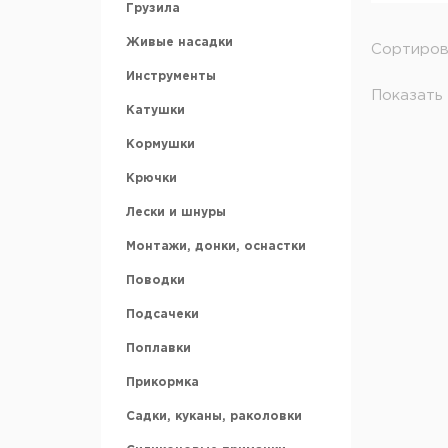
Грузила
Аккумуляторы
Живые насадки
Сортиров
Ледобуры и шнеки
Инструменты
Показать 
Ножи для ледобура
Катушки
Зимние ящики
Кормушки
Санки рыбацкие
Крючки
Охотничьи лыжи
Лески и шнуры
Аксессуары для зимней
рыбалки
Монтажи, донки, оснастки
Поводки
Подсачеки
Поплавки
Прикормка
Садки, куканы, раколовки