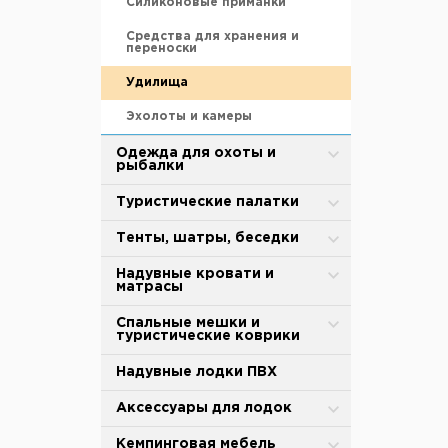
Силиконовые приманки
Средства для хранения и
переноски
Удилища
Эхолоты и камеры
Одежда для охоты и
рыбалки
Зимняя одежда
Туристические палатки
Защита от дождя и ветра
Alpika
Тенты, шатры, беседки
Термобелье
BTrace
Туристические тенты-шатры
Надувные кровати и
матрасы
Обувь для охоты и рыбалки
MirCamping
Сушилки для рыбы
Надувные матрасы
Спальные мешки и
туристические коврики
Термоноски, стельки
Totem
Палатки для душа-туалета
Насосы
Спальные мешки
Надувные лодки ПВХ
Tramp
Торговые палатки
Аксессуары
Cамонадувающийся коврик
Аксессуары для палаток и
Аксессуары для лодок
Палатки для кухни
тентов
Коврики туристические
Тенты
Весла и лопасти
Кемпинговая мебель