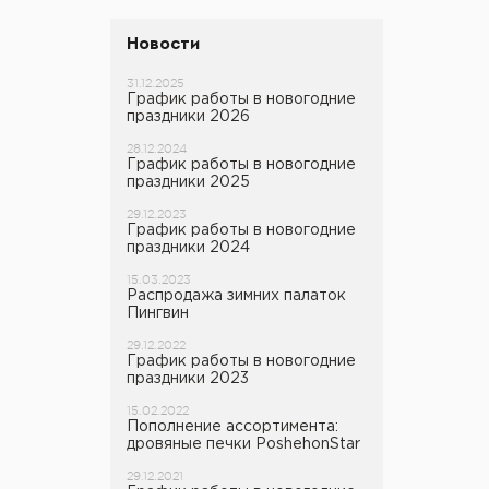
Миски и кружки
Точилки
Барометры и компасы
Новости
Канистры, ведра, сумки
Весы
31.12.2025
Фляжки
График работы в новогодние
Сигнальные устройства
праздники 2026
Столовые приборы
Средства самообороны
28.12.2024
График работы в новогодние
Прочее
праздники 2025
Аптечки, кошельки,
органайзеры
29.12.2023
График работы в новогодние
Прочее
праздники 2024
15.03.2023
Распродажа зимних палаток
Пингвин
29.12.2022
График работы в новогодние
праздники 2023
15.02.2022
Пополнение ассортимента:
дровяные печки PoshehonStar
29.12.2021