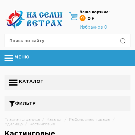
Ваша корзина:
0
0 ₽
Избранное
0
МЕНЮ
КАТАЛОГ
ФИЛЬТР
Главная страница
/
Каталог
/
Рыболовные товары
/
Удилища
/
Кастинговые
Кастинговые