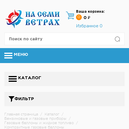
Ваша корзина:
0
0 ₽
Избранное
0
МЕНЮ
КАТАЛОГ
ФИЛЬТР
Главная страница
/
Каталог
/
Бензиновые и газовые приборы
/
Газовые баллоны и жидкое топливо
/
Композитные газовые баллоны