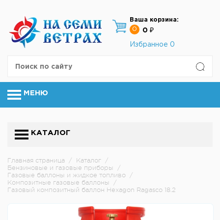
Ваша корзина:
0
0 ₽
Избранное
0
МЕНЮ
КАТАЛОГ
Главная страница
/
Каталог
/
Бензиновые и газовые приборы
/
Газовые баллоны и жидкое топливо
/
Композитные газовые баллоны
/
Газовый композитный баллон Hexagon Ragasco 18.2