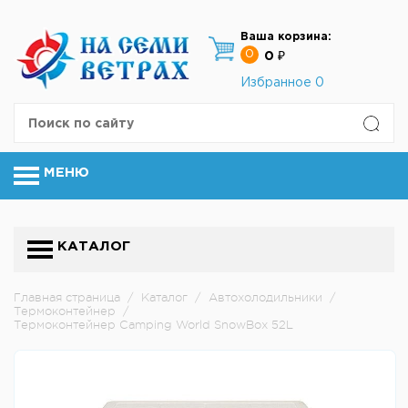
Ваша корзина:
0
0 ₽
Избранное
0
МЕНЮ
КАТАЛОГ
Главная страница
/
Каталог
/
Автохолодильники
/
Термоконтейнер
/
Термоконтейнер Camping World SnowBox 52L