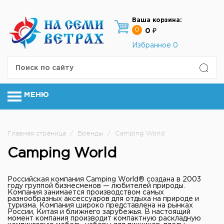
Ваша корзина:
0
0 ₽
Избранное
0
МЕНЮ
Главная страница
/
Бренды
/
Camping World
Camping World
Российская компания Сamping World® создана в 2003
году группой бизнесменов — любителей природы.
Компания занимается производством самых
разнообразных аксессуаров для отдыха на природе и
туризма. Компания широко представлена на рынках
России, Китая и ближнего зарубежья. В настоящий
момент компания производит компактную раскладную