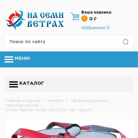
Ваша корзина:
0
0 ₽
Избранное
0
МЕНЮ
КАТАЛОГ
Главная страница
/
Каталог
/
Автохолодильники
/
Термоконтейнер
/
Сумка Термос Митек 40х20 см (цв. серый)