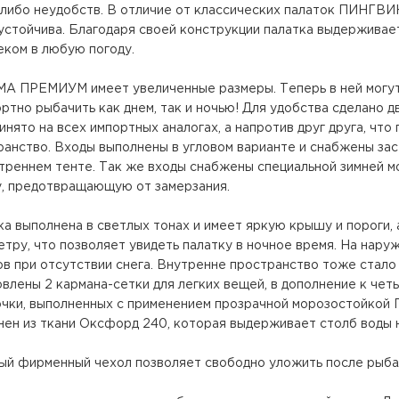
-либо неудобств. В отличие от классических палаток ПИНГВ
устойчива. Благодаря своей конструкции палатка выдерживает
еком в любую погоду.
А ПРЕМИУМ имеет увеличенные размеры. Теперь в ней могут 
тно рыбачить как днем, так и ночью! Для удобства сделано дв
инято на всех импортных аналогах, а напротив друг друга, чт
анство. Входы выполнены в угловом варианте и снабжены заст
утреннем тенте. Так же входы снабжены специальной зимней 
у, предотвращающую от замерзания.
ка выполнена в светлых тонах и имеет яркую крышу и пороги
етру, что позволяет увидеть палатку в ночное время. На нар
в при отсутствии снега. Внутренне пространство тоже стало 
влены 2 кармана-сетки для легких вещей, в дополнение к чет
чки, выполненных с применением прозрачной морозостойкой 
нен из ткани Оксфорд 240, которая выдерживает столб воды 
ый фирменный чехол позволяет свободно уложить после рыба