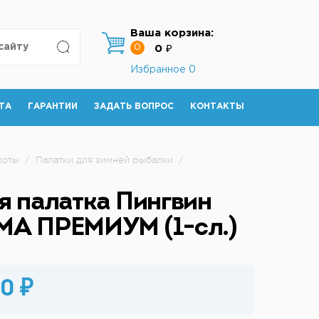
Ваша корзина:
0
0 ₽
Избранное
0
ТА
ГАРАНТИИ
ЗАДАТЬ ВОПРОС
КОНТАКТЫ
хоты
/
Палатки для зимней рыбалки
/
я палатка Пингвин
А ПРЕМИУМ (1-сл.)
0 ₽