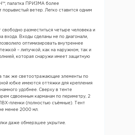
ИН™, палатка ПРИЗМА более
 порывистый ветер. Легко ставится одним
свободно разместиться четыре человека и
а входа. Входы сделаны не по диагонали,
о позволило оптимизировать внутреннее
ежкой – липучкой, как на наружном, так и
молнией, которая снаружи имеет защитную
, а так же светоотражающие элементы по
ужной юбке имеются оттяжки для крепления
намного удобнее. Сверху в тенте
ырем сдвоенным карманам по периметру, 2
ПВХ-пленки (полностью съёмные). Тент
не менее 2000 мл.
лки даже обмерзшее укрытие.