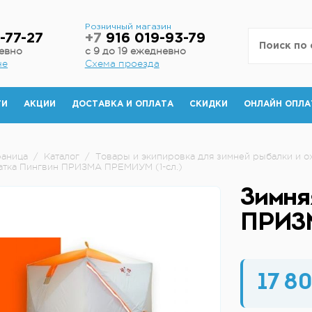
н
Розничный магазин
-77-27
+7
916 019-93-79
невно
с 9 до 19 ежедневно
не
Схема проезда
ТИ
АКЦИИ
ДОСТАВКА И ОПЛАТА
СКИДКИ
ОНЛАЙН ОПЛА
раница
/
Каталог
/
Товары и экипировка для зимней рыбалки и о
атка Пингвин ПРИЗМА ПРЕМИУМ (1-сл.)
Зимня
ПРИЗМ
17 80