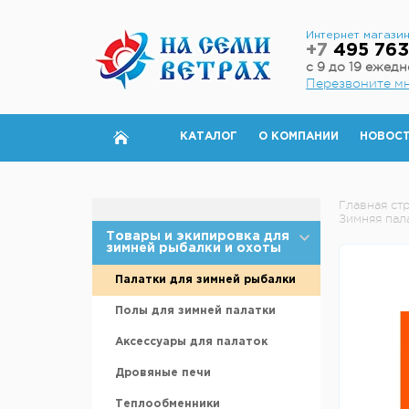
Интернет магази
+7
495 763
с 9 до 19 ежед
Перезвоните м
КАТАЛОГ
О КОМПАНИИ
НОВОС
Главная ст
Зимняя пал
Товары и экипировка для
зимней рыбалки и охоты
Палатки для зимней рыбалки
Полы для зимней палатки
Аксессуары для палаток
Дровяные печи
Теплообменники