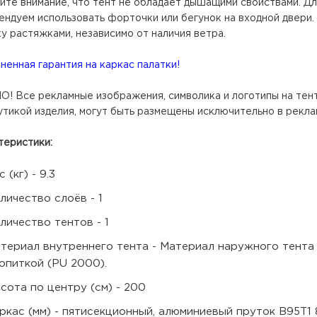
ите внимание, что тент не обладает дышащими свойствами. Дл
ендуем использовать форточки или бегунок на входной двери
у растяжками, независимо от наличия ветра.
енная гарантия на каркас палатки!
! Все рекламные изображения, символика и логотипы на те
утикой изделия, могут быть размещены исключительно в рекла
теристики:
 (кг) - 9.3
личество слоёв - 1
личество тентов - 1
териал внутреннего тента - Материал наружного тент
опиткой (PU 2000).
сота по центру (см) - 200
ркас (мм) - пятисекционный, алюминиевый пруток В95Т1 