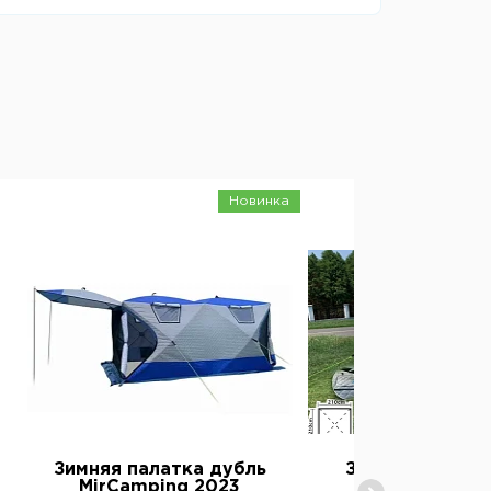
Новинка
3
Зимняя палатка дубль
Зимняя палатк
MirCamping 2023
MirCamping 2