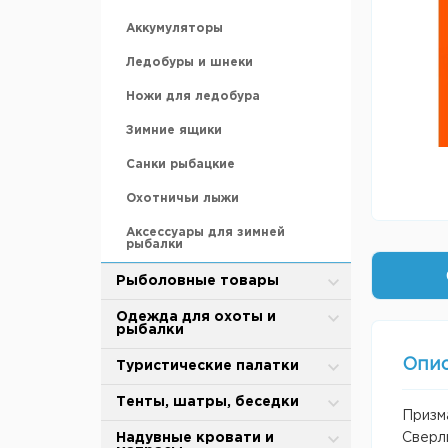
Аккумуляторы
Ледобуры и шнеки
Ножи для ледобура
Зимние ящики
Санки рыбацкие
Охотничьи лыжи
Аксессуары для зимней
рыбалки
Рыболовные товары
Блесны
Одежда для охоты и
рыбалки
Вертлюжки, застежки,
карабины
Опи
Зимняя одежда
Туристические палатки
Воблеры
Защита от дождя и ветра
Alpika
Тенты, шатры, беседки
Призма
Грузила
Термобелье
BTrace
Туристические тенты-шатры
Надувные кровати и
Сверл