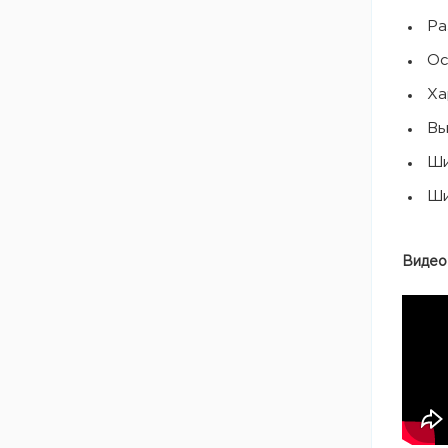
Ра
Ос
Ха
Вы
Ши
Ши
Видео-