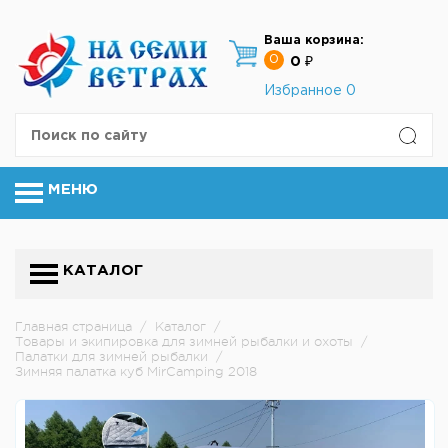
Ваша корзина:
0
0 ₽
Избранное
0
МЕНЮ
КАТАЛОГ
Главная страница
/
Каталог
/
Товары и экипировка для зимней рыбалки и охоты
/
Палатки для зимней рыбалки
/
Зимняя палатка куб MirCamping 2018