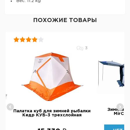
Вес: 11.2 kg
ПОХОЖИЕ ТОВАРЫ
3
Зимняя п
Палатка куб для зимней рыбалки
 2
MirCam
Кедр КУБ-3 трехслойная