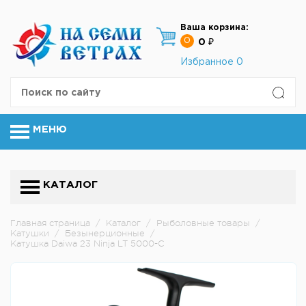
Ваша корзина:
0
0 ₽
Избранное
0
МЕНЮ
КАТАЛОГ
Главная страница
/
Каталог
/
Рыболовные товары
/
Катушки
/
Безынерционные
/
Катушка Daiwa 23 Ninja LT 5000-C