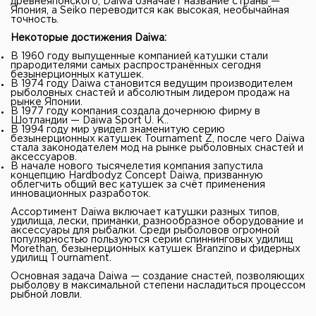
древнеяпонского, Daiwa означает название страны —
Япония, а Seiko переводится как высокая, необычайная
точность.
Некоторые достижения Daiwa:
В 1960 году выпущенные компанией катушки стали
прародителями самых распространённых сегодня
безынерционных катушек.
В 1974 году Daiwa становится ведущим производителем
рыболовных снастей и абсолютным лидером продаж на
рынке Японии.
В 1977 году компания создала дочернюю фирму в
Шотландии — Daiwa Sport U. K..
В 1994 году мир увидел знаменитую серию
безынерционных катушек Tournament Z, после чего Daiwa
стала законодателем мод на рынке рыболовных снастей и
аксессуаров.
В начале нового тысячелетия компания запустила
концепцию Hardbodyz Concept Daiwa, призванную
облегчить общий вес катушек за счёт применения
инновационных разработок.
Ассортимент Daiwa включает катушки разных типов,
удилища, лески, приманки, разнообразное оборудование и
аксессуары для рыбалки. Среди рыболовов огромной
популярностью пользуются серии спиннинговых удилищ
Morethan, безынерционных катушек Branzino и фидерных
удилищ Tоurnament.
Основная задача Daiwa — создание снастей, позволяющих
рыболову в максимальной степени насладиться процессом
рыбной ловли.