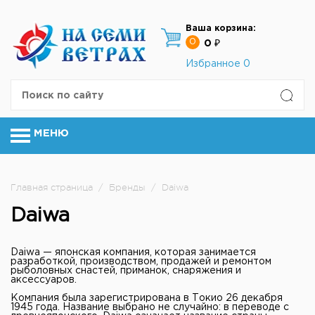
Ваша корзина:
0
0 ₽
Избранное
0
МЕНЮ
Главная страница
/
Бренды
/
Daiwa
Daiwa
Daiwa — японская компания, которая занимается
разработкой, производством, продажей и ремонтом
рыболовных снастей, приманок, снаряжения и
аксессуаров.
Компания была зарегистрирована в Токио 26 декабря
1945 года. Название выбрано не случайно: в переводе с