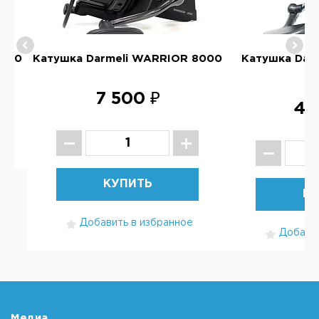
8000
Катушка Darmeli WARRIOR 8000
Катушка Dar
6
7 500 ₽
4 
КУПИТЬ
КУ
Добавить в избранное
Добавит
Медиа