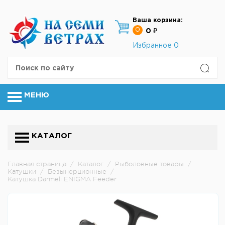
Ваша корзина:
0
0 ₽
Избранное
0
МЕНЮ
КАТАЛОГ
Главная страница
/
Каталог
/
Рыболовные товары
/
Катушки
/
Безынерционные
/
Катушка Darmeli ENIGMA Feeder