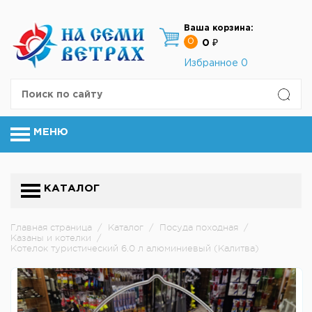
Ваша корзина:
0
0 ₽
Избранное
0
МЕНЮ
КАТАЛОГ
Главная страница
/
Каталог
/
Посуда походная
/
Казаны и котелки
/
Котелок туристический 6.0 л алюминиевый (Калитва)