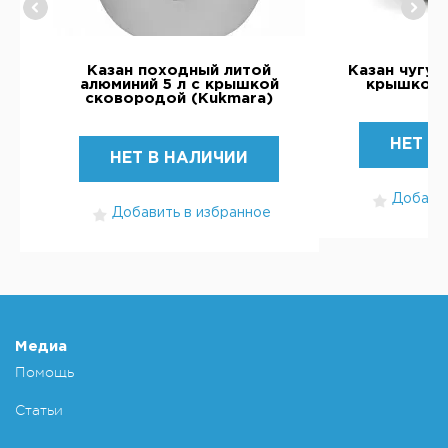
Казан походный литой
Казан чугун
)
алюминий 5 л с крышкой
крышкой 
сковородой (Kukmara)
НЕТ В
НЕТ В НАЛИЧИИ
Добавит
Добавить в избранное
Медиа
Помощь
Статьи