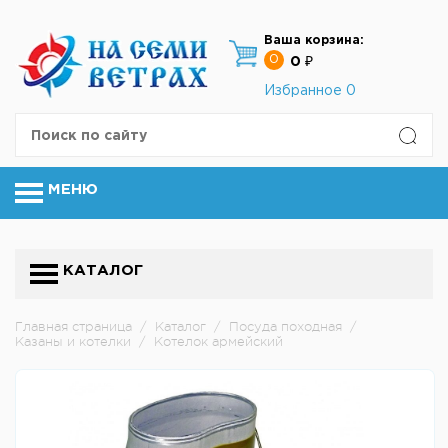
Ваша корзина:
0
0 ₽
Избранное
0
МЕНЮ
КАТАЛОГ
Главная страница
/
Каталог
/
Посуда походная
/
Казаны и котелки
/
Котелок армейский