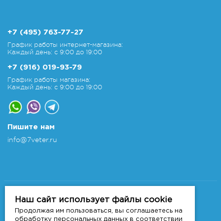
+7 (495) 763-77-27
График работы интернет-магазина:
Каждый день: с 9:00 до 19:00
+7 (916) 019-93-79
График работы магазина:
Каждый день: с 9:00 до 19:00
Пишите нам
info@7veter.ru
Copyright 2011-2026 © 7veter.ru
Интернет-магазин "На Семи Ветрах". Все права
Наш сайт использует файлы cookie
защищены.
Продолжая им пользоваться, вы соглашаетесь на
Информация не является публичной офертой, которая
обработку персональных данных в соответствии