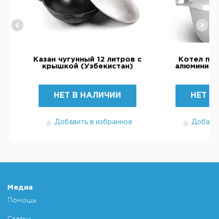
Казан чугунный 12 литров с
Котел по
)
крышкой (Узбекистан)
алюминий 1
НЕТ В НАЛИЧИИ
НЕТ В
Добавить в избранное
Добавит
Медиа
Помощь
Статьи