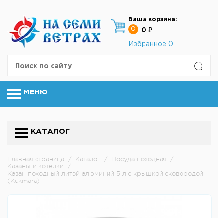
Ваша корзина:
0
0 ₽
Избранное
0
МЕНЮ
КАТАЛОГ
Главная страница
/
Каталог
/
Посуда походная
/
Казаны и котелки
/
Казан походный литой алюминий 5 л с крышкой сковородой
(Kukmara)