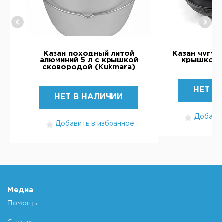
Казан походный литой
Казан чугун
алюминий 5 л с крышкой
крышкой 
сковородой (Kukmara)
НЕТ В
НЕТ В НАЛИЧИИ
Добавит
Добавить в избранное
Медиа
Помощь
Статьи