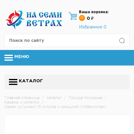
Ваша корзина:
0
0 ₽
Избранное
0
МЕНЮ
КАТАЛОГ
Главная страница
/
Каталог
/
Посуда походная
/
Казаны и котелки
/
Казан чугунный 10 литров с крышкой (Узбекистан)