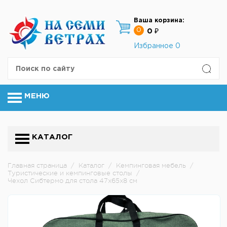
Ваша корзина:
0
0 ₽
Избранное
0
МЕНЮ
КАТАЛОГ
Главная страница
/
Каталог
/
Кемпинговая мебель
/
Туристические и кемпинговые столы
/
Чехол Сибтермо для стола 47х65х8 см