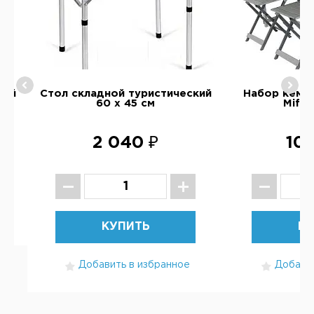
лый
Стол складной туристический
Набор кемп
60 х 45 см
Mifin
2 040 ₽
10 
КУПИТЬ
КУ
Добавить в избранное
Добавит