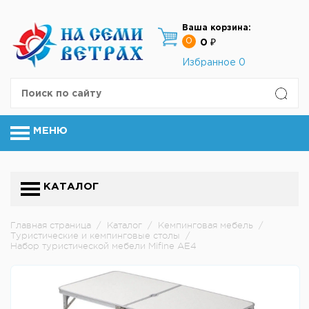
Ваша корзина:
0
0 ₽
Избранное
0
МЕНЮ
КАТАЛОГ
Главная страница
/
Каталог
/
Кемпинговая мебель
/
Туристические и кемпинговые столы
/
Набор туристической мебели Mifine AE4