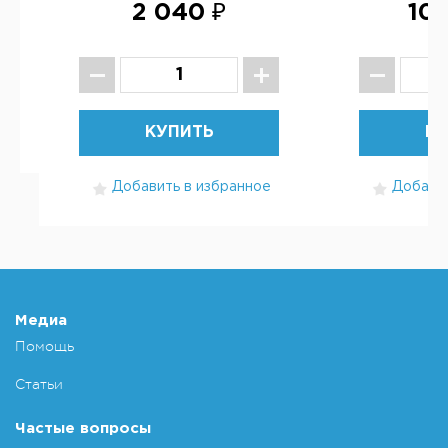
2 040 ₽
10 
КУПИТЬ
КУ
Добавить в избранное
Добавит
Медиа
Помощь
Статьи
Частые вопросы