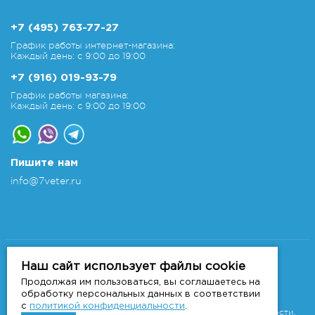
+7 (495) 763-77-27
График работы интернет-магазина:
Каждый день: с 9:00 до 19:00
+7 (916) 019-93-79
График работы магазина:
Каждый день: с 9:00 до 19:00
Пишите нам
info@7veter.ru
Copyright 2011-2026 © 7veter.ru
Интернет-магазин "На Семи Ветрах". Все права
Наш сайт использует файлы cookie
защищены.
Продолжая им пользоваться, вы соглашаетесь на
Информация не является публичной офертой, которая
обработку персональных данных в соответствии
определяется
с
политикой конфиденциальности
.
положениями Статьи 437 ГК РФ.
Политика конфиденциальности.