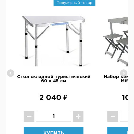
Популярный товар
ой
Стол складной туристический
Набор кемп
60 х 45 см
Mifin
2 040 ₽
10 
КУПИТЬ
КУ