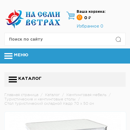
Ваша корзина:
0
0 ₽
Избранное
0
МЕНЮ
КАТАЛОГ
Главная страница
/
Каталог
/
Кемпинговая мебель
/
Туристические и кемпинговые столы
/
Стол туристический складной Кедр 70 х 50 см