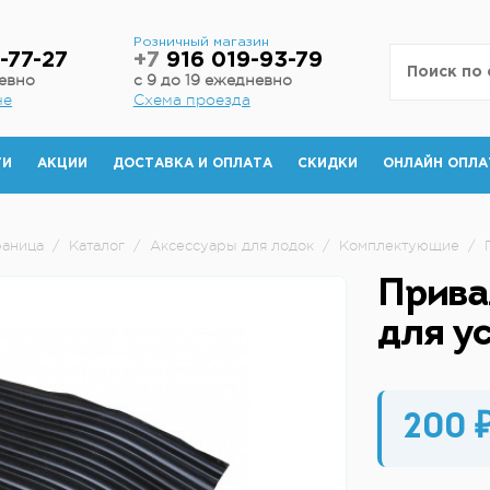
н
Розничный магазин
-77-27
+7
916 019-93-79
невно
с 9 до 19 ежедневно
не
Схема проезда
ТИ
АКЦИИ
ДОСТАВКА И ОПЛАТА
СКИДКИ
ОНЛАЙН ОПЛА
раница
/
Каталог
/
Аксессуары для лодок
/
Комплектующие
/
Прива
для у
200 