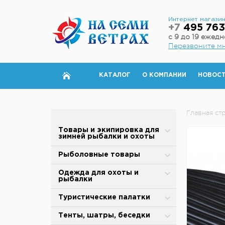
Интернет магази
+7
495 763
с 9 до 19 ежед
Перезвоните м
КАТАЛОГ
О КОМПАНИИ
НОВОС
Главная ст
Товары и экипировка для
зимней рыбалки и охоты
Палатки для зимней рыбалки
Рыболовные товары
Полы для зимней палатки
Блесны
Одежда для охоты и
рыбалки
Аксессуары для палаток
Вертлюжки, застежки,
карабины
Зимняя одежда
Туристические палатки
Дровяные печи
Воблеры
Защита от дождя и ветра
Alpika
Тенты, шатры, беседки
Теплообменники