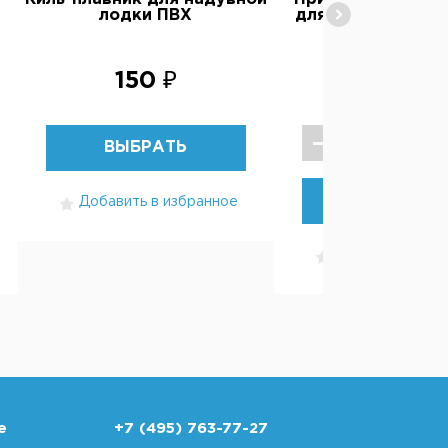
лодки ПВХ
для усиления ло
150 ₽
300 ₽
ВЫБРАТЬ
КУПИТЬ
Добавить в избранное
Добавить в изб
е
+7 (495) 763-77-27