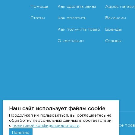
Помощь
Как сделать заказ
Адрес магази
Статьи
Как оплатить
Вакансии
Как получить товар
Бренды
О компании
Отзывы
Наш сайт использует файлы cookie
Продолжая им пользоваться, вы соглашаетесь на
Copyright 2011-2026 © 7veter.ru
обработку персональных данных в соответствии
Интернет-магазин "На Семи Ветрах". Все пра
с
политикой конфиденциальности
.
Понятно