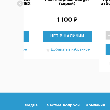
ния лодки ПВХ
(серый)
отб
20 ₽
1 100 ₽
БРАТЬ
НЕТ В НАЛИЧИИ
ть в избранное
Добавить в избранное
Медиа
Частые вопросы
Компания