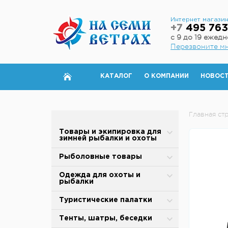
Интернет магази
+7
495 763
с 9 до 19 ежед
Перезвоните м
КАТАЛОГ
О КОМПАНИИ
НОВОС
Главная ст
Товары и экипировка для
зимней рыбалки и охоты
Палатки для зимней рыбалки
Рыболовные товары
Полы для зимней палатки
Блесны
Одежда для охоты и
рыбалки
Аксессуары для палаток
Вертлюжки, застежки,
карабины
Зимняя одежда
Туристические палатки
Дровяные печи
Воблеры
Защита от дождя и ветра
Alpika
Тенты, шатры, беседки
Теплообменники