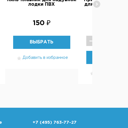
лодки ПВХ
для усиления ло
150 ₽
300 ₽
ВЫБРАТЬ
КУПИТЬ
Добавить в избранное
Добавить в изб
е
+7 (495) 763-77-27