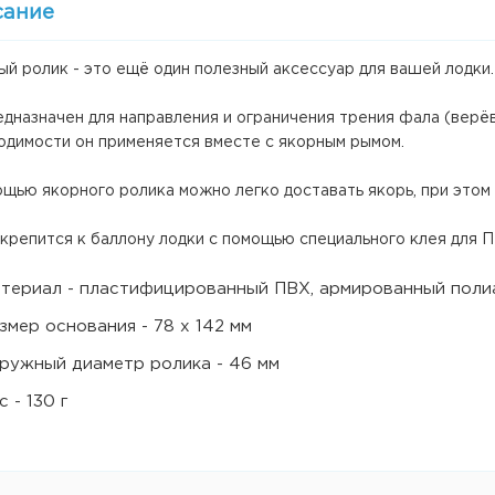
сание
й ролик - это ещё один полезный аксессуар для вашей лодки.
дназначен для направления и ограничения трения фала (верёв
одимости он применяется вместе с якорным рымом.
щью якорного ролика можно легко доставать якорь, при этом 
крепится к баллону лодки с помощью специального клея для П
териал - пластифицированный ПВХ, армированный поли
змер основания - 78 х 142 мм
ружный диаметр ролика - 46 мм
с - 130 г