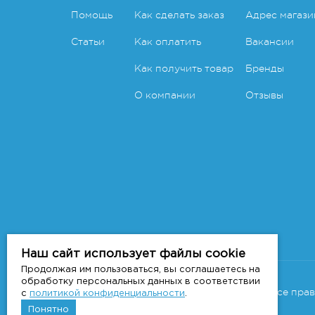
Помощь
Как сделать заказ
Адрес магази
Статьи
Как оплатить
Вакансии
Как получить товар
Бренды
О компании
Отзывы
Наш сайт использует файлы cookie
Продолжая им пользоваться, вы соглашаетесь на
Copyright 2011-2026 © 7veter.ru
обработку персональных данных в соответствии
Интернет-магазин "На Семи Ветрах". Все пра
с
политикой конфиденциальности
.
Понятно