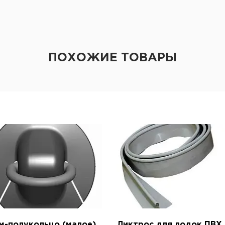
ПОХОЖИЕ ТОВАРЫ
м-полукольцо (малое)
Ликтрос для лодок ПВХ