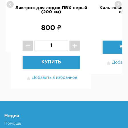
)
Ликтрос для лодок ПВХ серый
Киль-плавни
(200 см)
лод
800 ₽
1
ВЫ
КУПИТЬ
Добавит
Добавить в избранное
Медиа
Помощь