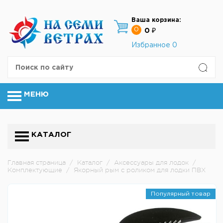
Ваша корзина:
0
0 ₽
Избранное
0
МЕНЮ
КАТАЛОГ
Главная страница
/
Каталог
/
Аксессуары для лодок
/
Комплектующие
/
Якорный рым с роликом для лодки ПВХ
Популярный товар