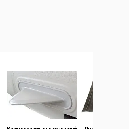
Киль-плавник для надувной
Привальный брус