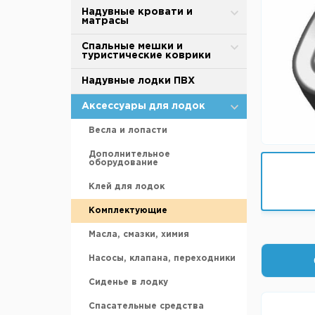
Грузила
Термобелье
BTrace
Туристические тенты-шатры
Надувные кровати и
Аккумуляторы
матрасы
Живые насадки
Обувь для охоты и рыбалки
MirCamping
Сушилки для рыбы
Ледобуры и шнеки
Надувные матрасы
Спальные мешки и
Инструменты
туристические коврики
Термоноски, стельки
Totem
Палатки для душа-туалета
Ножи для ледобура
Насосы
Катушки
Спальные мешки
Надувные лодки ПВХ
Tramp
Торговые палатки
Зимние ящики
Аксессуары
Кормушки
Cамонадувающийся коврик
Аксессуары для палаток и
Аксессуары для лодок
Палатки для кухни
тентов
Санки рыбацкие
Крючки
Коврики туристические
Тенты
Весла и лопасти
Охотничьи лыжи
Лески и шнуры
Складные зонты
Дополнительное
оборудование
Аксессуары для зимней
рыбалки
Монтажи, донки, оснастки
Аксессуары для тентов и
шатров
Клей для лодок
Поводки
Комплектующие
Подсачеки
Масла, смазки, химия
Поплавки
Насосы, клапана, переходники
Прикормка
Сиденье в лодку
Садки, куканы, раколовки
Спасательные средства