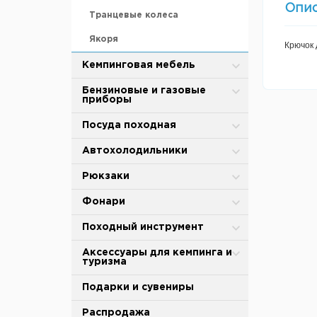
Силиконовые приманки
Опи
Транцевые колеса
Средства для хранения и
переноски
Якоря
Крючок 
Удилища
Кемпинговая мебель
Эхолоты и камеры
Кухни и шкафы для кемпинга
Бензиновые и газовые
приборы
Столы и наборы мебели для
кемпинга
Бензиновая лампа
Посуда походная
Раскладушки для кемпинга
Газовые лампы
Казаны и котелки
Автохолодильники
Шезлонги для кемпинга
Бензиновые примусы
Сковороды
Автохолодильники
Рюкзаки
Кресла складные для кемпинга
Газовые плиты и горелки
Чайники
Термоконтейнеры и
Рюкзаки для охоты, рыбалки и
Фонари
термосумки
туризма
Стулья и табуреты для
Газовые обогреватели
Треноги
Кемпинговый фонарь
Походный инструмент
кемпинга
Аккумуляторы холода
Резаки и паяльные лампы
Костровые подставки
Налобные
Мебель для рыбалки
Ножи с фиксированным
Аксессуары для кемпинга и
клинком
туризма
Газовые баллоны и жидкое
Мангалы
Ручной фонарь
топливо
Складные ножи
Бинокли, лупы
Подарки и сувениры
Коптильни
Батарейки
Аксессуары и запасные части
Филейные ножи
Гермоупаковки
Распродажа