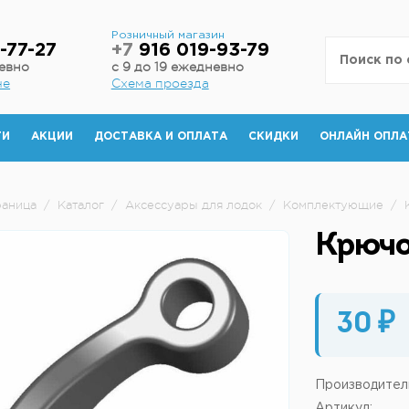
н
Розничный магазин
-77-27
+7
916 019-93-79
невно
с 9 до 19 ежедневно
не
Схема проезда
ТИ
АКЦИИ
ДОСТАВКА И ОПЛАТА
СКИДКИ
ОНЛАЙН ОПЛА
раница
/
Каталог
/
Аксессуары для лодок
/
Комплектующие
/
Крючо
30 ₽
Производител
Артикул: