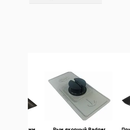
Подарочные и пикниковые
Сухое горючее
наборы посуды
Туристический топор
Кемпинговые сигнализации
Решётки-гриль
Пилы
Защита от комаров и клещей
Термосы
Лопаты
Душ походный
Миски и кружки
Точилки
Барометры и компасы
Канистры, ведра, сумки
Весы
Фляжки
Сигнальные устройства
Столовые приборы
Средства самообороны
Прочее
Аптечки, кошельки,
органайзеры
Прочее
ый брус 60 мм
Рым якорный Badger
При