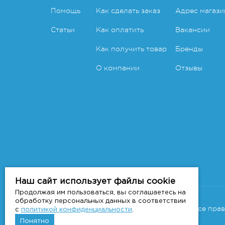
Помощь
Как сделать заказ
Адрес магази
Статьи
Как оплатить
Вакансии
Как получить товар
Бренды
О компании
Отзывы
Наш сайт использует файлы cookie
Продолжая им пользоваться, вы соглашаетесь на
Copyright 2011-2026 © 7veter.ru
обработку персональных данных в соответствии
Интернет-магазин "На Семи Ветрах". Все пра
с
политикой конфиденциальности
.
Понятно