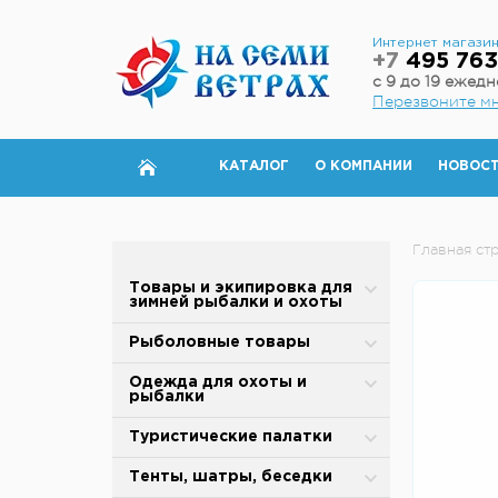
Интернет магази
+7
495 763
с 9 до 19 ежед
Перезвоните м
КАТАЛОГ
О КОМПАНИИ
НОВОС
Главная ст
Товары и экипировка для
зимней рыбалки и охоты
Палатки для зимней рыбалки
Рыболовные товары
Полы для зимней палатки
Блесны
Одежда для охоты и
рыбалки
Аксессуары для палаток
Вертлюжки, застежки,
карабины
Зимняя одежда
Туристические палатки
Дровяные печи
Воблеры
Защита от дождя и ветра
Alpika
Тенты, шатры, беседки
Теплообменники