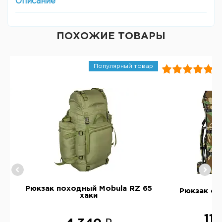
Описание
ПОХОЖИЕ ТОВАРЫ
Популярный товар
и)
Рюкзак походный Mobula RZ 65
Рюкзак ст
хаки
11 