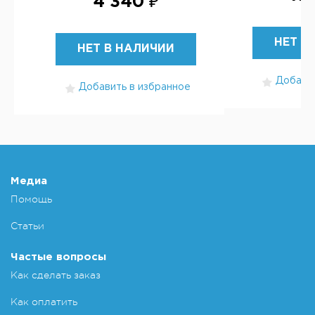
4 340 ₽
НЕТ В
НЕТ В НАЛИЧИИ
Добавит
Добавить в избранное
Медиа
Помощь
Статьи
Частые вопросы
Как сделать заказ
Как оплатить