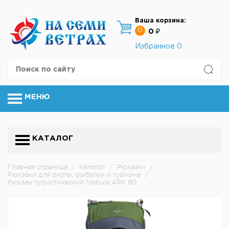
Ваша корзина:
0
0 ₽
Избранное
0
МЕНЮ
КАТАЛОГ
Главная страница
/
Каталог
/
Рюкзаки
/
Рюкзаки для охоты, рыбалки и туризма
/
Рюкзак туристический Mobula ARK 80