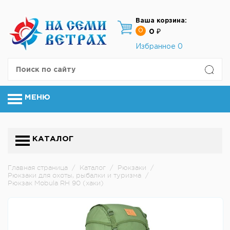
Ваша корзина:
0
0 ₽
Избранное
0
МЕНЮ
КАТАЛОГ
Главная страница
/
Каталог
/
Рюкзаки
/
Рюкзаки для охоты, рыбалки и туризма
/
Рюкзак Mobula RH 90 (хаки)