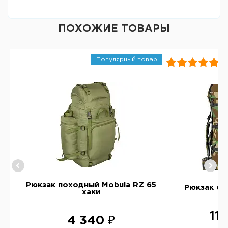
ПОХОЖИЕ ТОВАРЫ
Популярный товар
ic
Рюкзак походный Mobula RZ 65
Рюкзак ст
хаки
11 
4 340 ₽