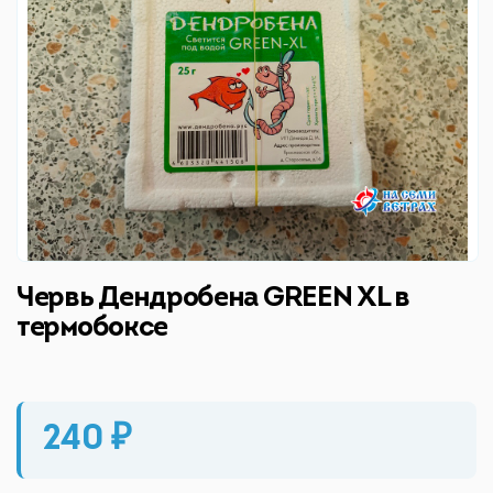
Червь Дендробена GREEN XL в
термобоксе
240 ₽