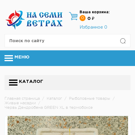
Ваша корзина:
0
0 ₽
Избранное
0
МЕНЮ
КАТАЛОГ
Главная страница
/
Каталог
/
Рыболовные товары
/
Живые насадки
/
Червь Дендробена GREEN XL в термобоксе