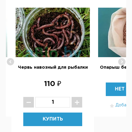
ый
Червь навозный для рыбалки
Опарыш белы
110 ₽
НЕТ В
Добавит
КУПИТЬ