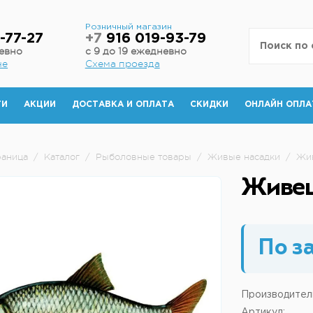
н
Розничный магазин
-77-27
+7
916 019-93-79
невно
с 9 до 19 ежедневно
не
Схема проезда
ТИ
АКЦИИ
ДОСТАВКА И ОПЛАТА
СКИДКИ
ОНЛАЙН ОПЛА
раница
/
Каталог
/
Рыболовные товары
/
Живые насадки
/
Жив
Живец
По з
Производител
Артикул: