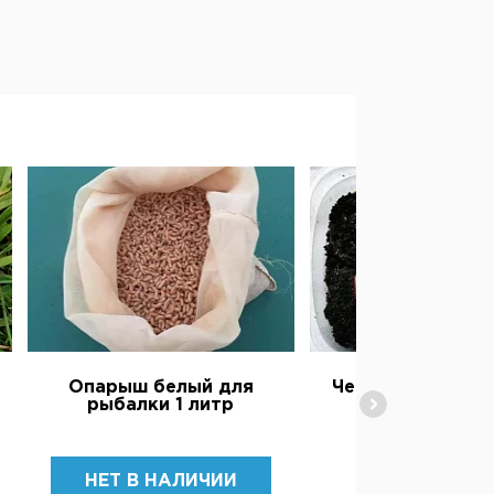
Опарыш белый для
Червь Дендробе
рыбалки 1 литр
рыбалки
160 ₽
НЕТ В НАЛИЧИИ