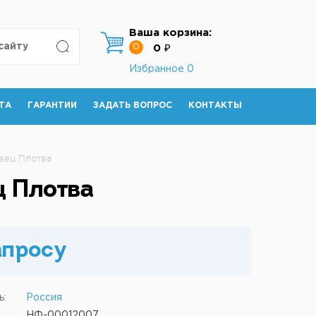
Ваша корзина:
0
0 ₽
Избранное
0
ТА
ГАРАНТИИ
ЗАДАТЬ ВОПРОС
КОНТАКТЫ
ец Плотва
 Плотва
апросу
ь:
Россия
НФ-00012007