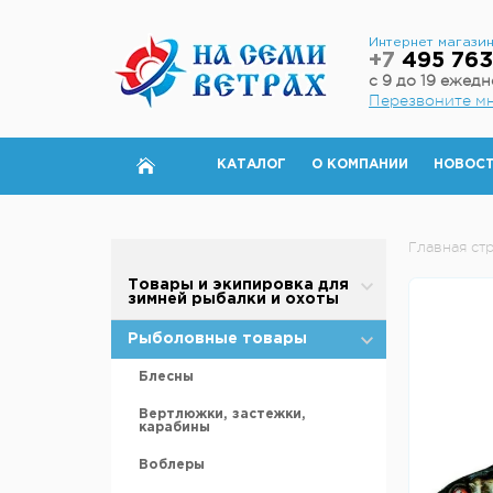
Интернет магази
+7
495 763
с 9 до 19 ежед
Перезвоните м
КАТАЛОГ
О КОМПАНИИ
НОВОС
Главная ст
Товары и экипировка для
зимней рыбалки и охоты
Палатки для зимней рыбалки
Рыболовные товары
Полы для зимней палатки
Блесны
Аксессуары для палаток
Вертлюжки, застежки,
карабины
Дровяные печи
Воблеры
Теплообменники