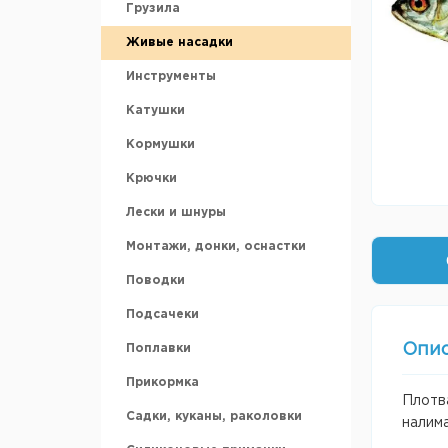
Грузила
Аккумуляторы
Живые насадки
Ледобуры и шнеки
Инструменты
Ножи для ледобура
Катушки
Зимние ящики
Кормушки
Санки рыбацкие
Крючки
Охотничьи лыжи
Лески и шнуры
Аксессуары для зимней
рыбалки
Монтажи, донки, оснастки
Поводки
Подсачеки
Опи
Поплавки
Прикормка
Плотва
Садки, куканы, раколовки
налима