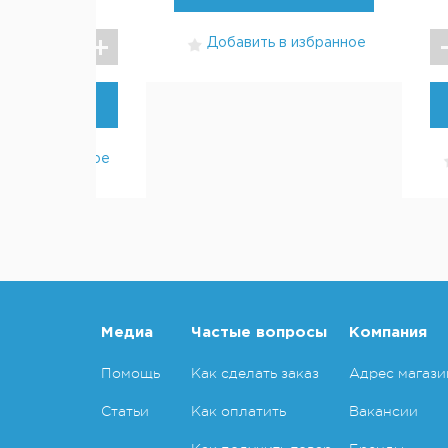
Добавить в избранное
УПИТЬ
ть в избранное
Медиа
Частые вопросы
Компания
Помощь
Как сделать заказ
Адрес магази
Статьи
Как оплатить
Вакансии