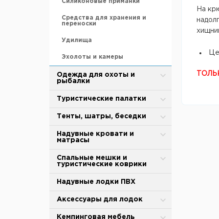
Силиконовые приманки
На крю
Средства для хранения и
надолг
переноски
хищник
Удилища
Це
Эхолоты и камеры
ТОЛЬ
Одежда для охоты и
рыбалки
Зимняя одежда
Туристические палатки
Защита от дождя и ветра
Alpika
Тенты, шатры, беседки
Термобелье
BTrace
Туристические тенты-шатры
Надувные кровати и
матрасы
Обувь для охоты и рыбалки
MirCamping
Сушилки для рыбы
Надувные матрасы
Спальные мешки и
туристические коврики
Термоноски, стельки
Totem
Палатки для душа-туалета
Насосы
Спальные мешки
Надувные лодки ПВХ
Tramp
Торговые палатки
Аксессуары
Cамонадувающийся коврик
Аксессуары для палаток и
Аксессуары для лодок
Палатки для кухни
тентов
Коврики туристические
Тенты
Весла и лопасти
Кемпинговая мебель