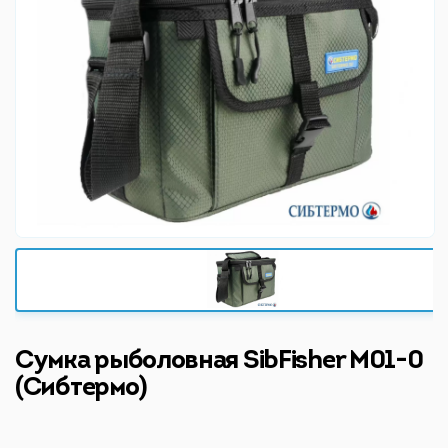
Сумка рыболовная SibFisher M01-0
(Сибтермо)