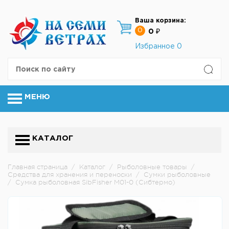
Ваша корзина:
0
0 ₽
Избранное
0
МЕНЮ
КАТАЛОГ
Главная страница
/
Каталог
/
Рыболовные товары
/
Средства для хранения и переноски
/
Сумки рыболовные
/
Сумка рыболовная SibFisher M01-0 (Сибтермо)