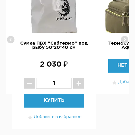
er
Сумка ПВХ "Сибтермо" под
Термосумк
рыбу 50*20*40 см
Aquat
2 030 ₽
НЕТ В
Добавит
КУПИТЬ
Добавить в избранное