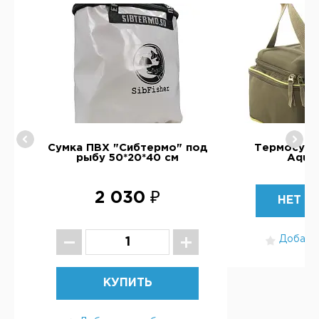
er
Сумка ПВХ "Сибтермо" под
Термосумк
рыбу 50*20*40 см
Aquat
2 030 ₽
НЕТ В
Добавит
КУПИТЬ