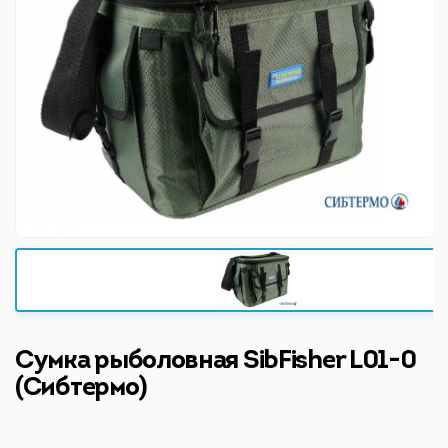
Сумка рыболовная SibFisher L01-0
(Сибтермо)