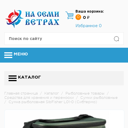
Ваша корзина:
0
0 ₽
Избранное
0
МЕНЮ
КАТАЛОГ
Главная страница
/
Каталог
/
Рыболовные товары
/
Средства для хранения и переноски
/
Сумки рыболовные
/
Сумка рыболовная SibFisher L01-0 (Сибтермо)