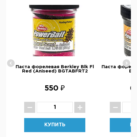
y
Паста форелевая Berkley Blk Fl
Паста форелев
Red (Aniseed) BGTABFRT2
BG
550 ₽
6
КУПИТЬ
КУ