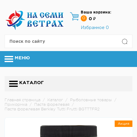
Ваша корзина:
0
0 ₽
Избранное
0
МЕНЮ
КАТАЛОГ
Главная страница
/
Каталог
/
Рыболовные товары
/
Прикормка
/
Паста форелевая
/
Паста форелевая Berkley Tutti Frutti BGTTTFR2
Акция