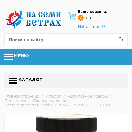
Ваша корзина:
0
0 ₽
Избранное
0
МЕНЮ
КАТАЛОГ
Главная страница
/
Каталог
/
Рыболовные товары
/
Прикормка
/
Паста форелевая
/
Паста форелевая Berkley Chunky Cheese GDTG2-CCHE