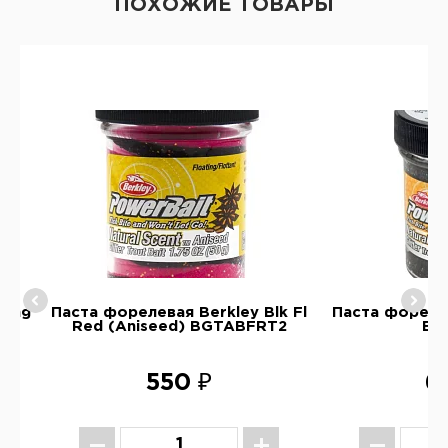
ПОХОЖИЕ ТОВАРЫ
ring
Паста форелевая Berkley Blk Fl
Паста форелев
Red (Aniseed) BGTABFRT2
BG
550 ₽
6