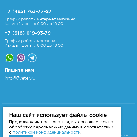
+7 (495) 763-77-27
График работы интернет-магазина:
Каждый день: с 9:00 до 19:00
+7 (916) 019-93-79
График работы магазина:
Каждый день: с 9:00 до 19:00
Пишите нам
info@7veter.ru
Copyright 2011-2026 © 7veter.ru
Интернет-магазин "На Семи Ветрах". Все права
Наш сайт использует файлы cookie
защищены.
Продолжая им пользоваться, вы соглашаетесь на
Информация не является публичной офертой, которая
обработку персональных данных в соответствии
определяется
с
политикой конфиденциальности
.
положениями Статьи 437 ГК РФ.
Политика конфиденциальности.