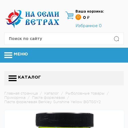
Ваша корзина:
0
0 ₽
Избранное
0
МЕНЮ
КАТАЛОГ
Главная страница
/
Каталог
/
Рыболовные товары
/
Прикормка
/
Паста форелевая
/
Паста форелевая Berkley Sunshine Yellow BGTGSY2