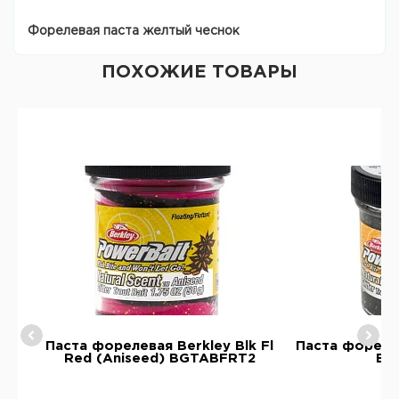
Форелевая паста желтый чеснок
ПОХОЖИЕ ТОВАРЫ
y
Паста форелевая Berkley Blk Fl
Паста форелев
Red (Aniseed) BGTABFRT2
BG