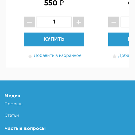
550 ₽
6
КУПИТЬ
КУ
Добавить в избранное
Добавит
Медиа
Помощь
Статьи
Частые вопросы