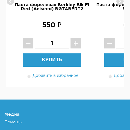
y
Паста форелевая Berkley Blk Fl
Паста форелев
Red (Aniseed) BGTABFRT2
BG
550 ₽
6
КУПИТЬ
КУ
Добавить в избранное
Добавит
Медиа
Помощь