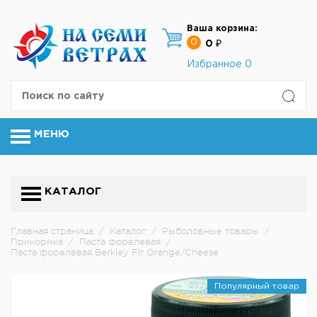
Ваша корзина:
0
0 ₽
Избранное
0
МЕНЮ
КАТАЛОГ
Главная страница
/
Каталог
/
Рыболовные товары
/
Прикормка
/
Паста форелевая
/
Паста форелевая Berkley Flr Orange/Cheese
Популярный товар