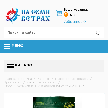
Ваша корзина:
0
0 ₽
Избранное
0
МЕНЮ
КАТАЛОГ
Главная страница
/
Каталог
/
Рыболовные товары
/
Прикормка
/
Летняя прикормка
/
Смесь 9 жмыхов KLEVO! Жаренная семечка 0.9 кг