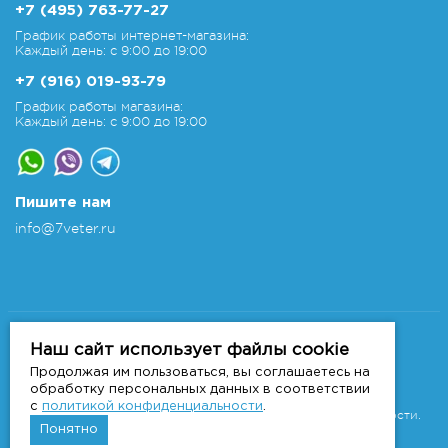
+7 (495) 763-77-27
График работы интернет-магазина:
Каждый день: с 9:00 до 19:00
+7 (916) 019-93-79
График работы магазина:
Каждый день: с 9:00 до 19:00
Пишите нам
info@7veter.ru
Copyright 2011-2026 © 7veter.ru
Интернет-магазин "На Семи Ветрах". Все права
Наш сайт использует файлы cookie
защищены.
Продолжая им пользоваться, вы соглашаетесь на
Информация не является публичной офертой, которая
обработку персональных данных в соответствии
определяется
с
политикой конфиденциальности
.
положениями Статьи 437 ГК РФ.
Политика конфиденциальности.
Понятно