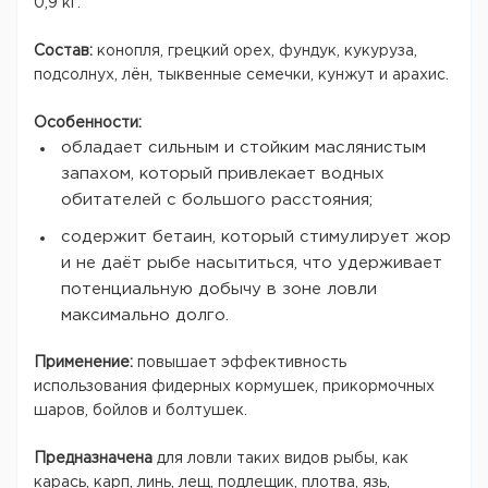
0,9 кг.
Состав:
конопля, грецкий орех, фундук, кукуруза,
подсолнух, лён, тыквенные семечки, кунжут и арахис.
Особенности:
обладает сильным и стойким маслянистым
запахом, который привлекает водных
обитателей с большого расстояния;
содержит бетаин, который стимулирует жор
и не даёт рыбе насытиться, что удерживает
потенциальную добычу в зоне ловли
максимально долго.
Применение:
повышает эффективность
использования фидерных кормушек, прикормочных
шаров, бойлов и болтушек.
Предназначена
для ловли таких видов рыбы, как
карась, карп, линь, лещ, подлещик, плотва, язь,